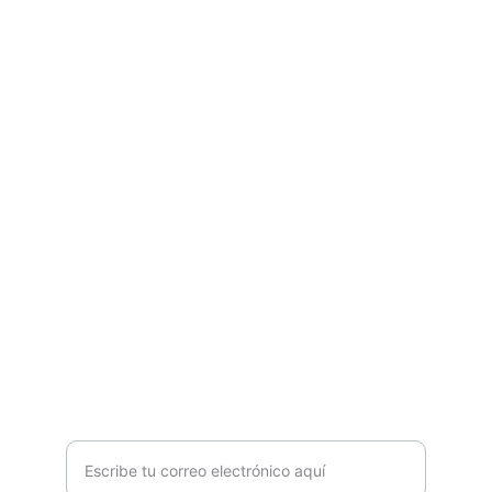
Gestoría 21
Especializados en simplificar gestiones 
relacionadas con vehículos.
Preguntas
silvia@gestoria21.com
611160568
Contacto
Ingresa tu dirección de correo